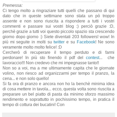
Premessa:
Ci tengo molto a ringraziare tutti quelli che passano di qui
dato che in queste settimane sono stata un pò troppo
assente e non sono riuscita a rispondere a tutti i vostri
commenti e passare sui vostri blog :) perciò grazie :D,
perchè grazie a tutti voi questo piccolo spazio sta crescendo
giorno dopo giorno :) Siete diventati 203 followers! wow! In
più mi seguite in molti su
twitter
e su
Facebook
! Ne sono
veramente molto molto felice! :D
Cercherò di recuperare il tempo perduto e di farmi
perdonare! In più sto finendo il pdf del
contest
... che
lavoraccio!!! Non credevo che mi impegnasse tanto!!
Non so a voi, ma a me ultimamente capita che le giornate
volino, non riesco ad organizzarmi per tempo il pranzo, la
cena... e non solo quello!
Si fa ora di pranzo e ancora non ho la benchè minima idea
di cosa mettere in tavola... ecco, questa volta sono riuscita a
preparare un bel piatto di pasta da minimo sforzo massimo
rendimento e soprattutto in pochissimo tempo, in pratica il
tempo di cottura dei bucatini! Con