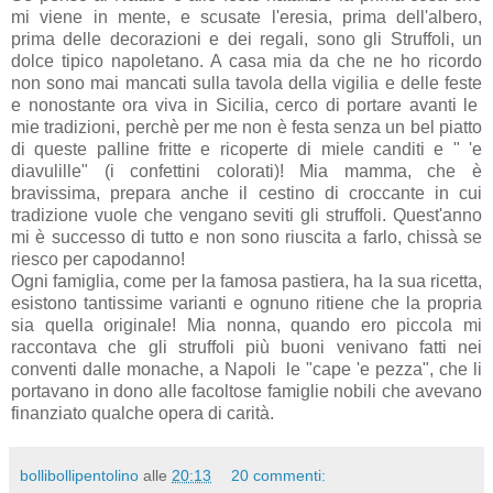
mi viene in mente, e scusate l'eresia, prima dell'albero,
prima delle decorazioni e dei regali, sono gli Struffoli, un
dolce tipico napoletano. A casa mia da che ne ho ricordo
non sono mai mancati sulla tavola della vigilia e delle feste
e nonostante ora viva in Sicilia, cerco di portare avanti le
mie tradizioni, perchè per me non è festa senza un bel piatto
di queste palline fritte e ricoperte di miele canditi e " 'e
diavulille" (i confettini colorati)! Mia mamma, che è
bravissima, prepara anche il cestino di croccante in cui
tradizione vuole che vengano seviti gli struffoli. Quest'anno
mi è successo di tutto e non sono riuscita a farlo, chissà se
riesco per capodanno!
Ogni famiglia, come per la famosa pastiera, ha la sua ricetta,
esistono tantissime varianti e ognuno ritiene che la propria
sia quella originale! Mia nonna, quando ero piccola mi
raccontava che gli struffoli più buoni venivano fatti nei
conventi dalle monache, a Napoli le "cape 'e pezza", che li
portavano in dono alle facoltose famiglie nobili che avevano
finanziato qualche opera di carità.
bollibollipentolino
alle
20:13
20 commenti: