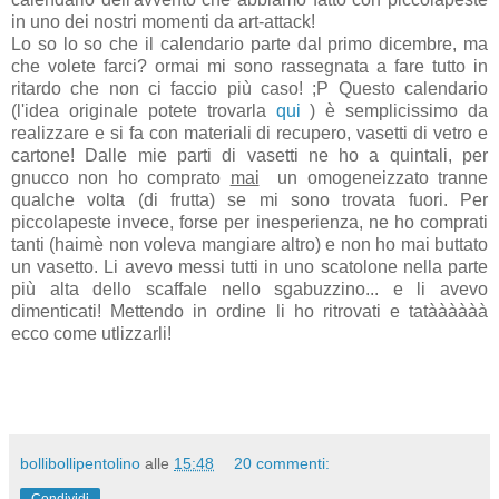
in uno dei nostri momenti da art-attack!
Lo so lo so che il calendario parte dal primo dicembre, ma
che volete farci? ormai mi sono rassegnata a fare tutto in
ritardo che non ci faccio più caso! ;P Questo calendario
(l'idea originale potete trovarla
qui
) è semplicissimo da
realizzare e si fa con materiali di recupero, vasetti di vetro e
cartone! Dalle mie parti di vasetti ne ho a quintali, per
gnucco non ho comprato
mai
un omogeneizzato tranne
qualche volta (di frutta) se mi sono trovata fuori. Per
piccolapeste invece, forse per inesperienza, ne ho comprati
tanti (haimè non voleva mangiare altro) e non ho mai buttato
un vasetto. Li avevo messi tutti in uno scatolone nella parte
più alta dello scaffale nello sgabuzzino... e li avevo
dimenticati! Mettendo in ordine li ho ritrovati e tatàààààà
ecco come utlizzarli!
bollibollipentolino
alle
15:48
20 commenti:
Condividi