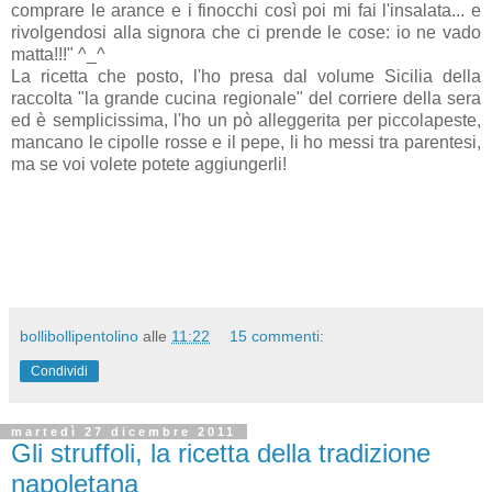
comprare le arance e i finocchi così poi mi fai l'insalata... e
rivolgendosi alla signora che ci prende le cose: io ne vado
matta!!!" ^_^
La ricetta che posto, l'ho presa dal volume Sicilia della
raccolta "la grande cucina regionale" del corriere della sera
ed è semplicissima, l'ho un pò alleggerita per piccolapeste,
mancano le cipolle rosse e il pepe, li ho messi tra parentesi,
ma se voi volete potete aggiungerli!
bollibollipentolino
alle
11:22
15 commenti:
Condividi
martedì 27 dicembre 2011
Gli struffoli, la ricetta della tradizione
napoletana