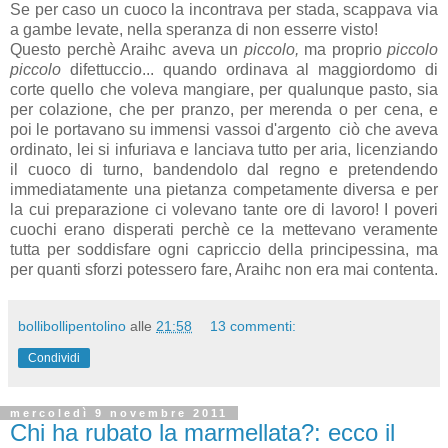
Se per caso un cuoco la incontrava per stada, scappava via
a gambe levate, nella speranza di non esserre visto!
Questo perchè Araihc aveva un
piccolo,
ma proprio
piccolo
piccolo
difettuccio... quando ordinava al maggiordomo di
corte quello che voleva mangiare, per qualunque pasto, sia
per colazione, che per pranzo, per merenda o per cena, e
poi le portavano su immensi vassoi d'argento ciò che aveva
ordinato, lei si infuriava e lanciava tutto per aria, licenziando
il cuoco di turno, bandendolo dal regno e pretendendo
immediatamente una pietanza competamente diversa e per
la cui preparazione ci volevano tante ore di lavoro! I poveri
cuochi erano disperati perchè ce la mettevano veramente
tutta per soddisfare ogni capriccio della principessina, ma
per quanti sforzi potessero fare, Araihc non era mai contenta.
bollibollipentolino
alle
21:58
13 commenti:
Condividi
mercoledì 9 novembre 2011
Chi ha rubato la marmellata?: ecco il