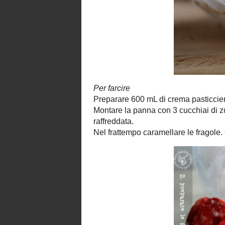
E' veramente bello ritrovarsele nel fr
una padella antiaderente insieme ad un 
cuocere fino a quando lo zucchero no
ottenere uno sciroppo abbastanza dens
raffreddare completamente in una ciotol