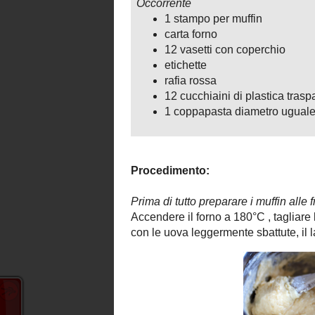
Setacciare la farina con il lievito, a
anche 2-3 cucchiai di confettura extra 
Distribuire il composto negli incavi de