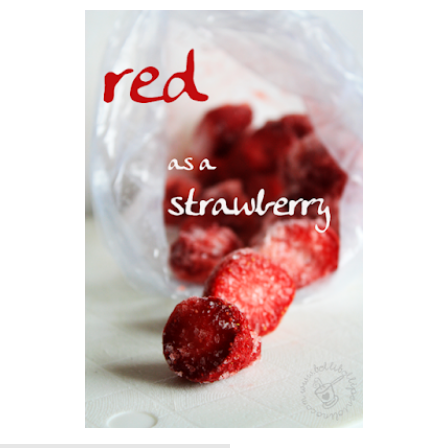
nato di sodio
gole per me