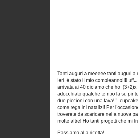
compleanno!!!! uff... dopo i trent
piacere contare gli anni che passa
sono ancora arrivata ai 40 dicia
+7x=420 anni! :D Per festeggiar
voluto provare qualcosa di diverso ch
qualche tempo fa su
pinterest
e che
preparare per il contest in red di
Barb
che ho preso due piccioni con una fav
jar" li trovo veramente carinissimi, ce
tipi e sono perfetti per le feste e a
natalizi! Per l'occasione mi sono anc
preparazione delle etichette da applic
che troverete da scaricare nel
downloads
! Per ora ci sono solo le
creato per questa ricetta ma ne carich
tanti progetti che mi frullano nella te
purtroppo che scarseggia!!
Passiamo alla ricetta!
Ingredienti per 12 Cupcake
Per i muffin alle fragole