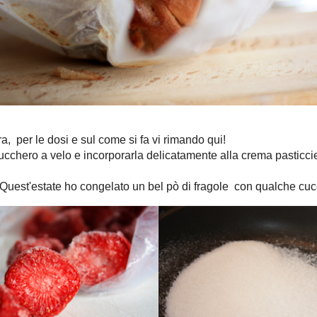
eezer, hanno un profumo incredibile! Mettere 4 cucchiai di zucchero in
pezzetto di baccello di vaniglia e le fragole ancora congelate, lasciare
n si sarà sciolto, le fragole scongelate e ben caramellate. Si deve
o, eventualmente per la viscosità fare la prova del piattino! lasciare
a prima di utilizzarle.