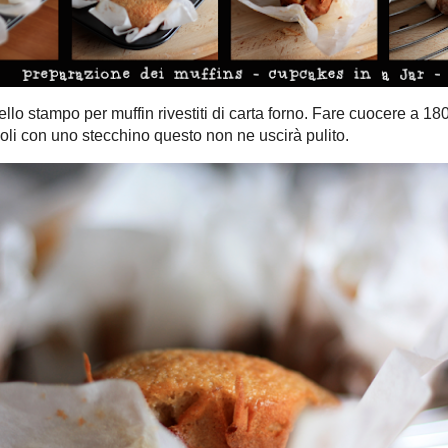
, per le dosi e sul come si fa vi rimando
qui
!
zucchero a velo e incorporarla delicatamente alla crema pasticciera
Quest'estate ho congelato un bel pò di fragole con qualche cucchiaio di