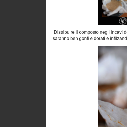
Per farcire
Preparare 600 mL di
crema pasticciera
Montare la panna con 3 cucchiai di 
quando questa si sarà raffreddata.
Nel frattempo caramellare le fragole. 
zucchero.