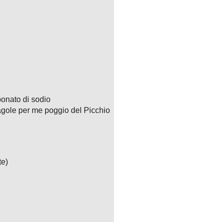
nti
quello dei
agole!
 carta forno in 12 quadrati di circa 15 cm di lato. Far sciogliere il burro
eggermente sbattute, il latte e lo yogurt.