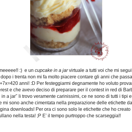
a non mi fa molto
no... e vabbè non
mo che ho (3+2)x
mi degnamente ho
e avevo adocchiato
 avevo deciso di
ara
, quindi diciamo
a! "I cupcake in a
 ne sono di tutti i
nche come regalini
he cimentata nella
are sul coperchio,
la nuova pagina
 etichette che ho
erò molte altre! Ho
sta! ;P E' il tempo