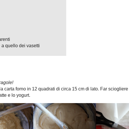
ggiungere lo zucchero e incorporare il composto con le uova. Aggiungere
di fragole (io ho usato quella Poggio del Picchio) e mescolare.
llo stampo per muffin rivestiti di carta forno. Fare cuocere a 180°C per