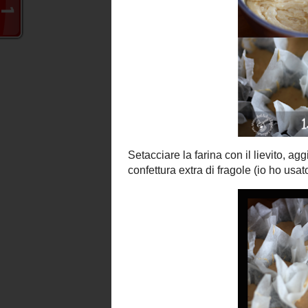
15-20 minuti o finchè non saranno ben
pulito.