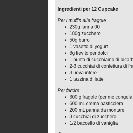
rafia rossa
12 cucchiaini di plastica traspare
1 coppapasta diametro uguale a 
vasetti
Procedimento:
Prima di tutto preparare i muffin alle fr
Accendere il forno a 180°C , tagliare la
nel microonde e lavorarlo con le uova l