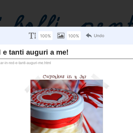
[LINKS]
[PREPARAZIONI DI BASE]
[PICCOLI CHEF]
[CONTEST]
[CALENDARIO FRUTTA E VERDURA DI STAGIONE]
11
 Red e tanti auguri a me!
a meeeee!! :) e un
che mi seguite così
i è stato il mio