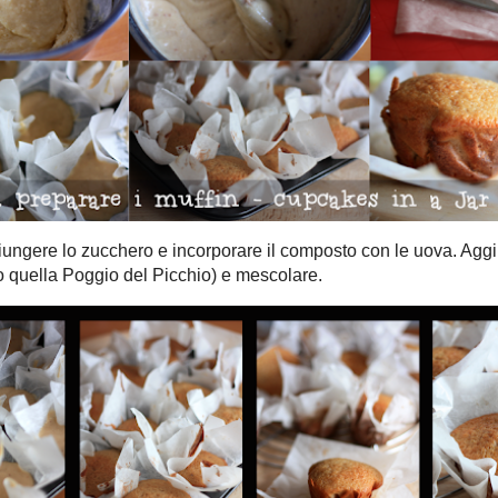
 gonfi e dorati e infilzandoli con uno stecchino questo non ne uscirà