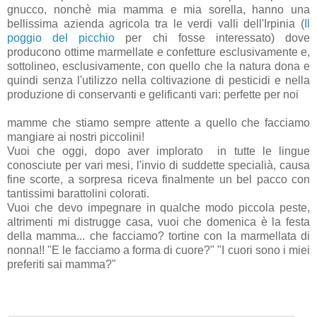
gnucco, nonchè mia mamma e mia sorella, hanno una
bellissima azienda agricola tra le verdi valli dell'Irpinia (
Il
poggio del picchio
per chi fosse interessato) dove
producono ottime marmellate e confetture esclusivamente e,
sottolineo, esclusivamente, con quello che la natura dona e
quindi senza l'utilizzo nella coltivazione di pesticidi e nella
produzione di conservanti e gelificanti vari: perfette per noi
mamme che stiamo sempre attente a quello che facciamo
mangiare ai nostri piccolini!
Vuoi che oggi, dopo aver implorato in tutte le lingue
conosciute per vari mesi, l'invio di suddette specialià, causa
fine scorte, a sorpresa riceva finalmente un bel pacco con
tantissimi barattolini colorati.
Vuoi che devo impegnare in qualche modo piccola peste,
altrimenti mi distrugge casa, vuoi che domenica è la festa
della mamma... che facciamo? tortine con la marmellata di
nonna!! "E le facciamo a forma di cuore?" "I cuori sono i miei
preferiti sai mamma?"