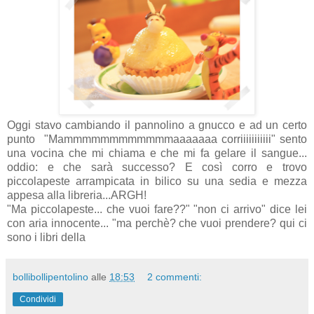
Oggi stavo cambiando il pannolino a gnucco e ad un certo
punto "Mammmmmmmmmmmmaaaaaaa corriiiiiiiiiii" sento
una vocina che mi chiama e che mi fa gelare il sangue...
oddio: e che sarà successo? E così corro e trovo
piccolapeste arrampicata in bilico su una sedia e mezza
appesa alla libreria...ARGH!
"Ma piccolapeste... che vuoi fare??" "non ci arrivo" dice lei
con aria innocente... "ma perchè? che vuoi prendere? qui ci
sono i libri della
bollibollipentolino
alle
18:53
2 commenti:
Condividi