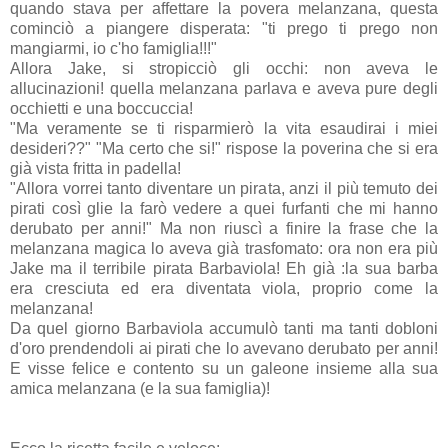
quando stava per affettare la povera melanzana, questa
cominciò a piangere disperata: "ti prego ti prego non
mangiarmi, io c'ho famiglia!!!"
Allora Jake, si stropicciò gli occhi: non aveva le
allucinazioni! quella melanzana parlava e aveva pure degli
occhietti e una boccuccia!
"Ma veramente se ti risparmierò la vita esaudirai i miei
desideri??" "Ma certo che si!" rispose la poverina che si era
già vista fritta in padella!
"Allora vorrei tanto diventare un pirata, anzi il più temuto dei
pirati così glie la farò vedere a quei furfanti che mi hanno
derubato per anni!" Ma non riuscì a finire la frase che la
melanzana magica lo aveva già trasfomato: ora non era più
Jake ma il terribile pirata Barbaviola! Eh già :la sua barba
era cresciuta ed era diventata viola, proprio come la
melanzana!
Da quel giorno Barbaviola accumulò tanti ma tanti dobloni
d'oro prendendoli ai pirati che lo avevano derubato per anni!
E visse felice e contento su un galeone insieme alla sua
amica melanzana (e la sua famiglia)!