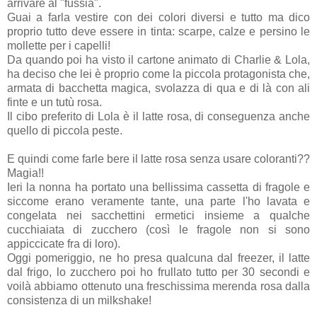
arrivare al "fussia".
Guai a farla vestire con dei colori diversi e tutto ma dico
proprio tutto deve essere in tinta: scarpe, calze e persino le
mollette per i capelli!
Da quando poi ha visto il cartone animato di Charlie & Lola,
ha deciso che lei è proprio come la piccola protagonista che,
armata di bacchetta magica, svolazza di qua e di là con ali
finte e un tutù rosa.
Il cibo preferito di Lola è il latte rosa, di conseguenza anche
quello di piccola peste.
E quindi come farle bere il latte rosa senza usare coloranti??
Magia!!
Ieri la nonna ha portato una bellissima cassetta di fragole e
siccome erano veramente tante, una parte l'ho lavata e
congelata nei sacchettini ermetici insieme a qualche
cucchiaiata di zucchero (così le fragole non si sono
appiccicate fra di loro).
Oggi pomeriggio, ne ho presa qualcuna dal freezer, il latte
dal frigo, lo zucchero poi ho frullato tutto per 30 secondi e
voilà abbiamo ottenuto una freschissima merenda rosa dalla
consistenza di un milkshake!