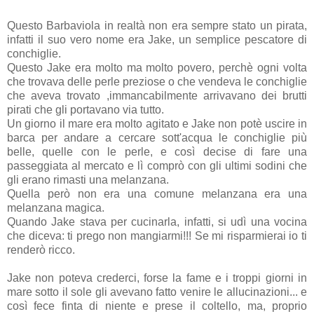
Questo Barbaviola in realtà non era sempre stato un pirata,
infatti il suo vero nome era Jake, un semplice pescatore di
conchiglie.
Questo Jake era molto ma molto povero, perchè ogni volta
che trovava delle perle preziose o che vendeva le conchiglie
che aveva trovato ,immancabilmente arrivavano dei brutti
pirati che gli portavano via tutto.
Un giorno il mare era molto agitato e Jake non potè uscire in
barca per andare a cercare sott'acqua le conchiglie più
belle, quelle con le perle, e così decise di fare una
passeggiata al mercato e lì comprò con gli ultimi sodini che
gli erano rimasti una melanzana.
Quella però non era una comune melanzana era una
melanzana magica.
Quando Jake stava per cucinarla, infatti, si udì una vocina
che diceva: ti prego non mangiarmi!!! Se mi risparmierai io ti
renderò ricco.
Jake non poteva crederci, forse la fame e i troppi giorni in
mare sotto il sole gli avevano fatto venire le allucinazioni... e
così fece finta di niente e prese il coltello, ma, proprio