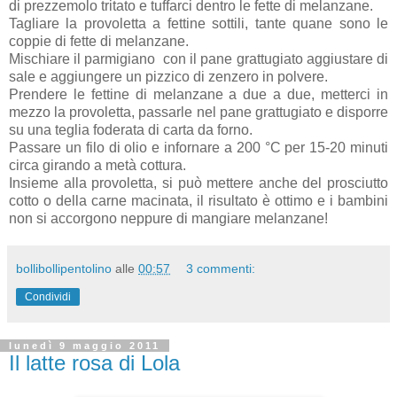
di prezzemolo tritato e tuffarci dentro le fette di melanzane.
Tagliare la provoletta a fettine sottili, tante quane sono le
coppie di fette di melanzane.
Mischiare il parmigiano con il pane grattugiato aggiustare di
sale e aggiungere un pizzico di zenzero in polvere.
Prendere le fettine di melanzane a due a due, metterci in
mezzo la provoletta, passarle nel pane grattugiato e disporre
su una teglia foderata di carta da forno.
Passare un filo di olio e infornare a 200 °C per 15-20 minuti
circa girando a metà cottura.
Insieme alla provoletta, si può mettere anche del prosciutto
cotto o della carne macinata, il risultato è ottimo e i bambini
non si accorgono neppure di mangiare melanzane!
bollibollipentolino
alle
00:57
3 commenti:
Condividi
lunedì 9 maggio 2011
Il latte rosa di Lola