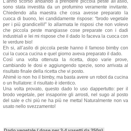
L’anno scorso andando a prendere piccola peste all’asilo,
sono stata investita da un profumino veramente invitante.
Chiedendo alla maestra che cosa avesse preparato la
cuoca di buono, lei candidamente rispose: “brodo vegetale
per i più grandicelli!” Io allarmata le risposi che non volevo
che piccola peste mangiasse cose preparate con i dadi
industriali e lei mi rispose che il dado lo faceva la cuoca con
le verdure bio!
Eh si, all’asilo di piccola peste hanno il famoso bimby con
cui la cuoca cucina e quel giorno aveva preparato il dado.
Così una volta ottenuta la ricetta, dopo varie prove,
cambiando le dosi e aggiungendo spezie, sono arrivata al
risultato finale della ricetta che vi posto.
Ahimè io non ho il bimby, ma basta avere un robot da cucina
o un frullatore: il risultato è identico.
Una volta provato, questo dado lo uso dappertutto: per il
brodo vegetale, per insaporire gli arrosti, nel sugo al posto
del sale e chi più ne ha più ne metta! Naturalmente non va
usato nello svezzamento!
Dado vegetale ( dose per 3-4 vasetti da 250g)