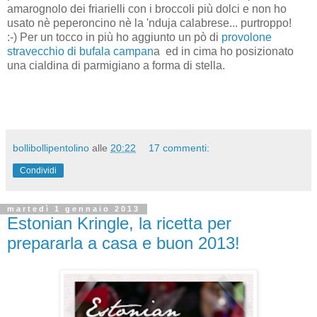
amarognolo dei friarielli con i broccoli più dolci e non ho
usato nè peperoncino nè la 'nduja calabrese... purtroppo!
:-) Per un tocco in più ho aggiunto un pò di
provolone
stravecchio di bufala campan
a ed in cima ho posizionato
una cialdina di parmigiano a forma di stella.
bollibollipentolino
alle
20:22
17 commenti:
Condividi
martedì 1 gennaio 2013
Estonian Kringle, la ricetta per
prepararla a casa e buon 2013!