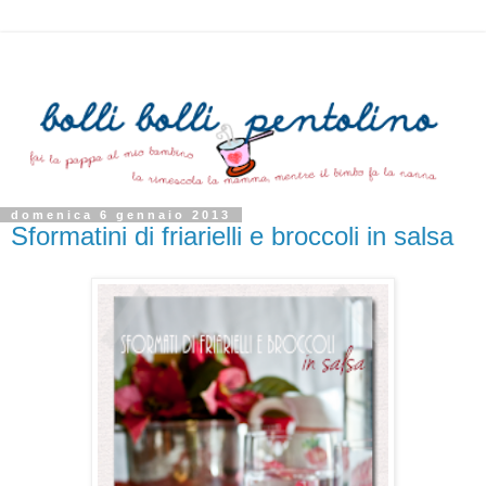
domenica 6 gennaio 2013
Sformatini di friarielli e broccoli in salsa