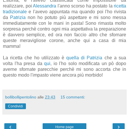
Estonia, e l'avevo classificata come impossibile da
realizzare, poi
Alessandra
l'anno scorso ha postato la
ricetta
tradizionale
e l'avevo appuntata ma quando poi l'ho rivista
da
Patrizia
non ho potuto più aspettare e mi sono messa
immediatamente con le mani in pasta! Sono rimasta molto
sorpresa perchè contro ogni mia aspettativa la preparazione
è davvero semplice, ed ora non faccio altro che sfornare
queste meravigliose corone, anche qui a casa di mia
mamma!
La ricetta che ho utilizzato è
quella di Patrizia
che a sua
volta l'ha presa da
qui
, io l'ho solo modificata un pò dopo
averne sfornate parecchie perchè mi sono accorta che in
questo modo l'impasto viene ancora più morbido!
bollibollipentolino
alle
23:43
15 commenti:
Condividi
‹
›
Home page