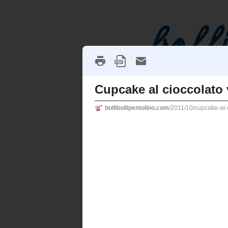
[HOME]
[ABOUT]
[INDICE]
LUNEDÌ 24 OTTOBRE 2011
Cupcake al cioccola
Pin It
Una nuova ricetta dolce... quando so
stanca non c'è niente di più appagante
cioccolato...