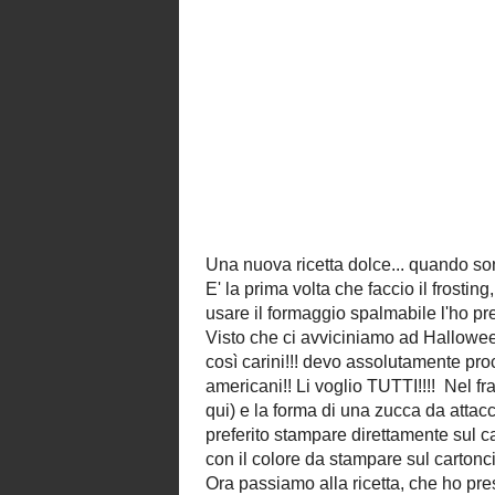
E' la prima volta che faccio il frostin
non credevo che mi venisse così bene!
LaVally
! L'idea di usare il formaggio 
da lei che secondo me è bravissima!
Visto che ci avviciniamo ad Hallow
"wrappers", i cosiddetti copri-cupcak
negli states e che trovo così carini!
procurarmi tutto l'armamentario che 
particolari e i
perforatori
che si vedono 
Li voglio TUTTI!!!! Nel frattempo 
printables vi lascio il
kit
composto da 2 
l'ho preso
qui
) e la forma di una zuc
stuzzicadenti e da infilare nei cupcak
colore della stampante ho preferito 
sul cartoncino colorato, l'effetto è
me! In ogni caso ho preparato anche
colore da stampare sul cartoncino bia
Ora passiamo alla ricetta, che ho preso
dei muffin
(ricette perfette:muffin
) e c
(non ce la faccio proprio a seguir
quale...sob! ;P ) :
Ingredienti per 14 cupcake: