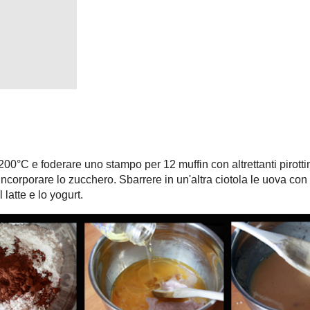
ciotola con la farina e mescolare bene. Versare l'impasto in una sac à
iendoli per 3/4. infornare per 20 minuti o finchè i muffin non saranno gonfi
ino. Togliere la teglia dal forno, lasciarci i muffin per altri 2 minuti ed
la.