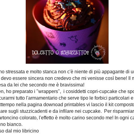
g, devo essere sincera
 Il merito è tutto di
spalmabile l'ho presa
een, ho preparato i
e che spopolano tanto
!! devo assolutamente
serve tipo le forbici
sui blog americani!!
nella pagina downoad
wrappers (il modello
ca da attaccare sugli
e. Per risparmiare il
stampare direttamente
 molto carino secondo
 dei wrappers con il
nco.
 dal mio libricino
he ho modificato così
e una ricetta tale e