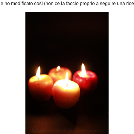
 in polvere
re