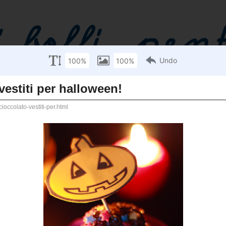
[LINKS]
[PREPARAZIONI DI BASE]
[PICCOLI CHEF]
[CONTEST]
[CALENDARIO FRUTTA E VERDURA DI STAGIONE]
to vestiti per halloween!
no stressata e molto
 di un buon dolcino al