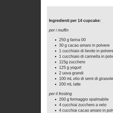
Procedimento:
per preparare i muffin
Prima di tutto preriscaldare il forno 
Mescolare la farina, il lievito e la ca
un'altra ciotola le uova con l'olio f
yogurt.