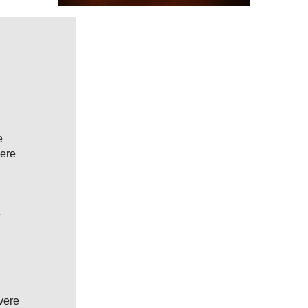
a 200°C e foderare uno stampo per 12 muffin con altrettanti pirottini.
nnella in una ciotola capiente, poi incorporare lo zucchero. Sbarrere in
inchè non diventeranno spumose, poi versare gradualmente il latte e lo