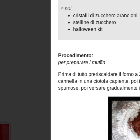
Versare gli ingredienti liquidi nella 
poche e distribuirlo nei pirottini riemp
eventualmente fare la prova dello stecch
infine lasciarli raffreddare su una gratel