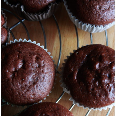
lmabile tipo philadelphia con lo zucchero ed il cacao amaro in polvere.
re una sac à poche e, con il beccuccio a stella, applicare la crema sui
i zucchero arancioni e le stelline di zucchero.