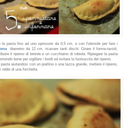
e la pasta fino ad uno spessore da 0,5 cm, e con l'utensile per fare i
coma
diametro da 12 cm, ricavare tanti dischi. Girare il forma-ravioli,
ibuire il ripieno di bietole e un cucchiaino di robiola. Ripiegare la pasta
endo bene per sigillare i bordi ed evitare la fuoriuscita del ripieno.
la pasta aiutandosi con un piattino o una tazza grande, mettere il ripieno,
i rebbi di una forchetta.