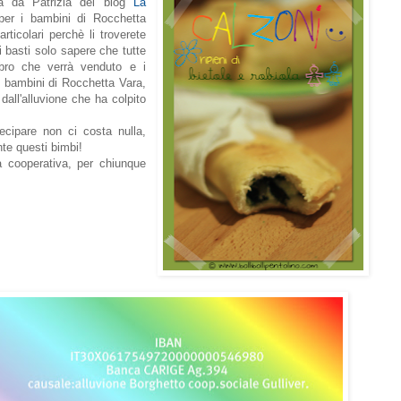
ita da Patrizia del blog
La
. per i bambini di Rocchetta
rticolari perchè li troverete
i basti solo sapere che tutte
libro che verrà venduto e i
 i bambini di Rocchetta Vara,
dall'alluvione che ha colpito
ecipare non ci costa nulla,
te questi bimbi!
la cooperativa, per chiunque