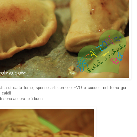
tita di carta forno, spennellarli con olio EVO e cuocerli nel forno già
 caldi!
itti sono ancora più buoni!