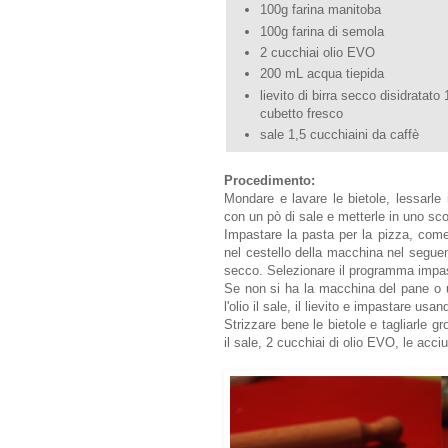
100g farina manitoba
100g farina di semola
2 cucchiai olio EVO
200 mL acqua tiepida
lievito di birra secco disidratato
cubetto fresco
sale 1,5 cucchiaini da caffè
Procedimento:
Mondare e lavare le bietole, lessarle
con un pò di sale e metterle in uno scol
Impastare la pasta per la pizza, come 
nel cestello della macchina nel seguent
secco. Selezionare il programma impast
Se non si ha la macchina del pane o un
l'olio il sale, il lievito e impastare usa
Strizzare bene le bietole e tagliarle 
il sale, 2 cucchiai di olio EVO, le ac