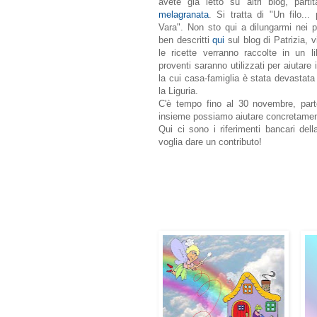
avete già letto su altri blog, part
melagranata
. Si tratta di "Un filo..
Vara". Non sto qui a dilungarmi nei pa
ben descritti
qui
sul blog di Patrizia, v
le ricette verranno raccolte in un 
proventi saranno utilizzati per aiutare
la cui casa-famiglia è stata devastata 
la Liguria.
C'è tempo fino al 30 novembre, part
insieme possiamo aiutare concretamen
Qui ci sono i riferimenti bancari del
voglia dare un contributo!