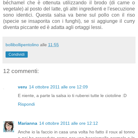
béchamel che è ottenuta utilizzando il brodo (di carne o
vegetale) al posto del latte, gli altri ingredienti e l'esecuzione
sono identici. Questa salsa va bene sul pollo con il riso
(specie se insaporita con i funghi), se si aggiunge il curry
diventa piccante ed è adatta agli ortaggi lessi.
bollibollipentolino
alle
11:55
Condividi
12 commenti:
veru
14 ottobre 2011 alle ore 12:09
E niente, a parte la salsa io ti ruberei tutte le ciotoline :D
Rispondi
Marianna
14 ottobre 2011 alle ore 12:12
Anche io la faccio in casa una volta ho fatto il roux al tonno
e poi ho proceduto come per una besciamella normale e le