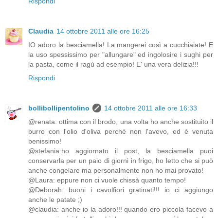
Rispondi
Claudia
14 ottobre 2011 alle ore 16:25
IO adoro la besciamella! La mangerei così a cucchiaiate! E
la uso spessissimo per "allungare" ed ingolosire i sughi per
la pasta, come il ragù ad esempio! E' una vera delizia!!!
Rispondi
bollibollipentolino
14 ottobre 2011 alle ore 16:33
@renata: ottima con il brodo, una volta ho anche sostituito il
burro con l'olio d'oliva perchè non l'avevo, ed è venuta
benissimo!
@stefania:ho aggiornato il post, la besciamella puoi
conservarla per un paio di giorni in frigo, ho letto che si può
anche congelare ma personalmente non ho mai provato!
@Laura: eppure non ci vuole chissà quanto tempo!
@Deborah: buoni i cavolfiori gratinati!!! io ci aggiungo
anche le patate ;)
@claudia: anche io la adoro!!! quando ero piccola facevo a