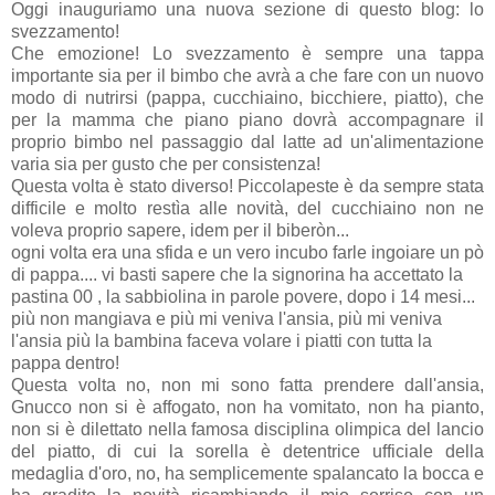
Oggi inauguriamo una nuova sezione di questo blog: lo
svezzamento!
Che emozione! Lo svezzamento è sempre una tappa
importante sia per il bimbo che avrà a che fare con un nuovo
modo di nutrirsi (pappa, cucchiaino, bicchiere, piatto), che
per la mamma che piano piano dovrà accompagnare il
proprio bimbo nel passaggio dal latte ad un'alimentazione
varia sia per gusto che per consistenza!
Questa volta è stato diverso! Piccolapeste è da sempre stata
difficile e molto restìa alle novità, del cucchiaino non ne
voleva proprio sapere, idem per il biberòn...
ogni volta era una sfida e un vero incubo farle ingoiare un pò
di pappa.... vi basti sapere che la signorina ha accettato la
pastina 00 , la sabbiolina in parole povere, dopo i 14 mesi...
più non mangiava e più mi veniva l'ansia, più mi veniva
l'ansia più la bambina faceva volare i piatti con tutta la
pappa dentro!
Questa volta no, non mi sono fatta prendere dall'ansia,
Gnucco non si è affogato, non ha vomitato, non ha pianto,
non si è dilettato nella famosa disciplina olimpica del lancio
del piatto, di cui la sorella è detentrice ufficiale della
medaglia d'oro, no, ha semplicemente spalancato la bocca e