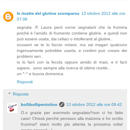
le ricette del glutine scomparso
13 ottobre 2012 alle ore
07:08
segnata :P, Laura però vorrei segnalarti che la frumina
poichè è l'amido di frumento contiene glutine, e quindi non
può essere usata, dai celiaci o intolleranti al glutine..
scusami se te lo faccio notare, ma sai magari qualcuno
ingenuamente potrebbe usarla, e credimi può creare dei
problemi seri..
io lo farò con la fecola oppure amido di mais, e ti farò
sapere.. sono sempre alla ricerca di ottime ricette..
un ^.^ e buona domenica
Rispondi
Risposte
bollibollipentolino
13 ottobre 2012 alle ore 09:42
O.o grazie per avermelo segnalato!!non ci ho fatto
caso! Chissà perchè pensavo alla maizena e ho scritto
frumina!! starò molto più attenta la prossima volta!
grazie ancora! :-)