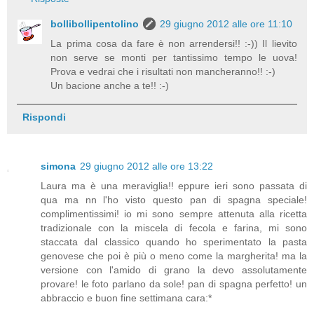
bollibollipentolino
29 giugno 2012 alle ore 11:10
La prima cosa da fare è non arrendersi!! :-)) Il lievito
non serve se monti per tantissimo tempo le uova!
Prova e vedrai che i risultati non mancheranno!! :-)
Un bacione anche a te!! :-)
Rispondi
simona
29 giugno 2012 alle ore 13:22
Laura ma è una meraviglia!! eppure ieri sono passata di
qua ma nn l'ho visto questo pan di spagna speciale!
complimentissimi! io mi sono sempre attenuta alla ricetta
tradizionale con la miscela di fecola e farina, mi sono
staccata dal classico quando ho sperimentato la pasta
genovese che poi è più o meno come la margherita! ma la
versione con l'amido di grano la devo assolutamente
provare! le foto parlano da sole! pan di spagna perfetto! un
abbraccio e buon fine settimana cara:*