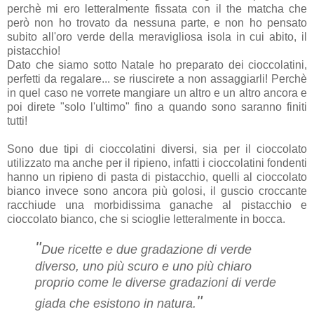
perchè mi ero letteralmente fissata con il the matcha che
però non ho trovato da nessuna parte, e non ho pensato
subito all'oro verde della meravigliosa isola in cui abito, il
pistacchio!
Dato che siamo sotto Natale ho preparato dei cioccolatini,
perfetti da regalare... se riuscirete a non assaggiarli! Perchè
in quel caso ne vorrete mangiare un altro e un altro ancora e
poi direte "solo l'ultimo" fino a quando sono saranno finiti
tutti!
Sono due tipi di cioccolatini diversi, sia per il cioccolato
utilizzato ma anche per il ripieno, infatti i cioccolatini fondenti
hanno un ripieno di pasta di pistacchio, quelli al cioccolato
bianco invece sono ancora più golosi, il guscio croccante
racchiude una morbidissima ganache al pistacchio e
cioccolato bianco, che si scioglie letteralmente in bocca.
"
Due ricette e due gradazione di verde
diverso, uno più scuro e uno più chiaro
proprio come le diverse gradazioni di verde
"
giada che esistono in natura.