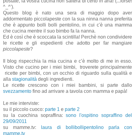
postate, la vostra cucina non salterà di certo in aria! (...forse!
^_^').
Questo blog è nato una sera di maggio dopo aver
addormentato piccolapeste con la sua ninna nanna preferita
che è appunto bolli bolli pentolino, in cui c'è una mamma
che cucina mentre il suo bimbo fa la nanna.
Ed è così che è scoccata la scintilla! Perchè non condividere
le ricette e gli espedienti che adotto per far mangiare
piccolapeste
?
Il blog rispecchia la mia cucina e c’è molto di me in esso.
Visto che cucino per i miei bimbi, troverete principalmente
ricette per bimbi, con un occhio di riguardo sulla qualità e
alla
stagionalità
degli ingredienti.
Le ricette crescono con i miei bambini, si parte dallo
svezzamento
fino ad arrivare a tavola con mamma e papà!
Le mie interviste:
su il piccolo cuoco:
parte 1
e
parte 2
su la cuochina sopraffina:
sono l'ospitino sopraffino del
29/09/2011
su mamme.tv:
laura di bollibollipentolino parla con
mamme.tv