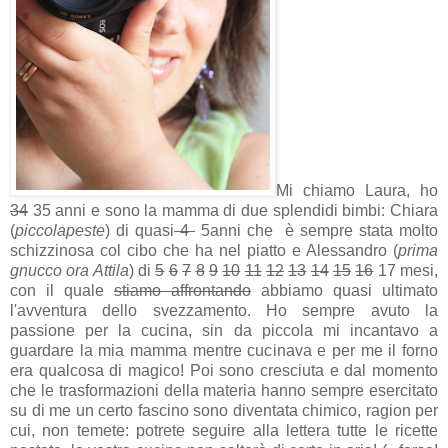
Mi chiamo Laura, ho
34
35 anni e sono la mamma di due splendidi bimbi: Chiara
(
piccolapeste
) di quasi
4
5anni che è sempre stata molto
schizzinosa col cibo che ha nel piatto e Alessandro (
prima
gnucco ora Attila
) di
5
6
7
8
9
10
11
12
13
14
15
16
17 mesi,
con il quale
stiamo affrontando
abbiamo quasi ultimato
l'avventura dello svezzamento. Ho sempre avuto la
passione per la cucina, sin da piccola mi incantavo a
guardare la mia mamma mentre cucinava e per me il forno
era qualcosa di magico! Poi sono cresciuta e dal momento
che le trasformazioni della materia hanno sempre esercitato
su di me un certo fascino sono diventata chimico, ragion per
cui, non temete: potrete seguire alla lettera tutte le ricette