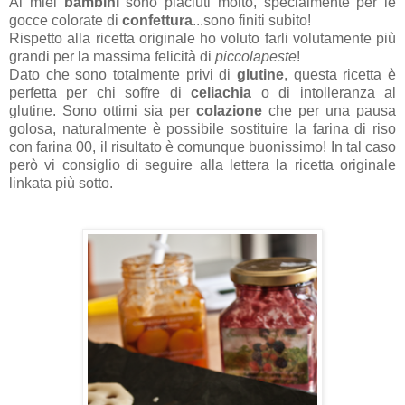
Ai miei
bambini
sono piaciuti molto, specialmente per le
gocce colorate di
confettura
...sono finiti subito!
Rispetto alla ricetta originale ho voluto farli volutamente più
grandi per la massima felicità di
piccolapeste
!
Dato che sono totalmente privi di
glutine
, questa ricetta è
perfetta per chi soffre di
celiachia
o di intolleranza al
glutine. Sono ottimi sia per
colazione
che per una pausa
golosa, naturalmente è possibile sostituire la farina di riso
con farina 00, il risultato è comunque buonissimo! In tal caso
però vi consiglio di seguire alla lettera la ricetta originale
linkata più sotto.