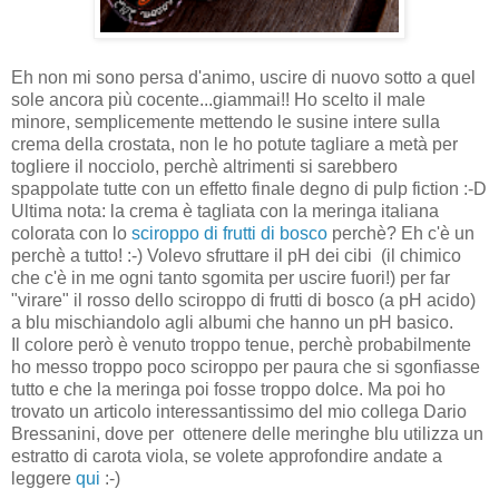
Eh non mi sono persa d'animo, uscire di nuovo sotto a quel
sole ancora più cocente...giammai!! Ho scelto il male
minore, semplicemente mettendo le susine intere sulla
crema della crostata,
non le ho potute tagliare a metà per
togliere il nocciolo, perchè altrimenti si sarebbero
spappolate tutte con un effetto finale degno di pulp fiction :-D
Ultima nota: la crema è tagliata con la meringa italiana
colorata con lo
sciroppo di frutti di bosco
perchè? Eh c'è un
perchè a tutto! :-) Volevo sfruttare il pH dei cibi (il chimico
che c'è in me ogni tanto sgomita per uscire fuori!) per far
"virare" il rosso dello sciroppo di frutti di bosco (a pH acido)
a blu mischiandolo agli albumi che hanno un pH basico.
Il colore però è venuto troppo tenue, perchè probabilmente
ho messo troppo poco sciroppo per paura che si sgonfiasse
tutto e che la meringa poi fosse troppo dolce. Ma poi ho
trovato un articolo interessantissimo del mio collega Dario
Bressanini, dove per ottenere delle meringhe blu utilizza un
estratto di carota viola, se volete approfondire andate a
leggere
qui
:-)