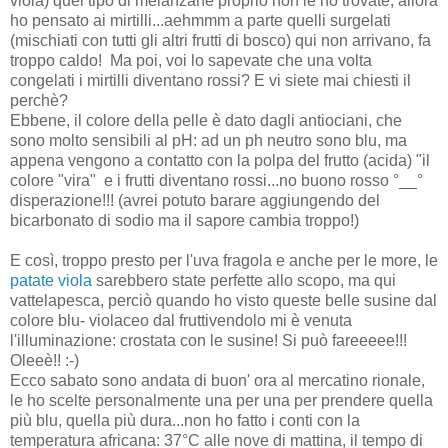
viola) quel tipo di melanzane proprio non le ho trovate, allora
ho pensato ai mirtilli...aehmmm a parte quelli surgelati
(mischiati con tutti gli altri frutti di bosco) qui non arrivano, fa
troppo caldo! Ma poi, voi lo sapevate che una volta
congelati i mirtilli diventano rossi? E vi siete mai chiesti il
perchè?
Ebbene, il colore della pelle è dato dagli antiociani, che
sono molto sensibili al pH: ad un ph neutro sono blu, ma
appena vengono a contatto con la polpa del frutto (acida) "il
colore "vira" e i frutti diventano rossi...no buono rosso
°__°
disperazione!!! (avrei potuto barare aggiungendo del
bicarbonato di sodio ma il sapore cambia troppo!)
E così, troppo presto per l'uva fragola e anche per le more, le
patate viola
sarebbero state perfette allo scopo, ma qui
vattelapesca, perciò
quando ho visto queste belle susine dal
colore blu- violaceo dal fruttivendolo mi è venuta
l'illuminazione: crostata con le susine! Si può fareeeee!!!
Oleeè!! :-)
Ecco sabato sono andata di buon' ora al mercatino rionale,
le ho scelte personalmente una per una per prendere quella
più blu, quella più dura...non ho fatto i conti con la
temperatura africana: 37°C alle nove di mattina, il tempo di