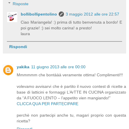
Risposte
bollibollipentolino
3 maggio 2012 alle ore 22:57
Ciao Mariangela! :) prima di tutto benvenuta a bordo! E
poi grazie! :) sei molto carina! a presto!
laura
Rispondi
yakika
11 giugno 2013 alle ore 00:00
Mmmmmm che bontààà veramente ottima! Complimenti!!!
volevamo avvisarvi che è partito il nuovo contest di ricette a
base di latticini e formaggi L’ArTTE IN CUCINA organizzato
da “A FUOCO LENTO – l’appetito vien mangiando!”
CLICCA QUA PER PARTECIPARE
perchè non partecipi anche tu, magari proprio con questa
ricetta?
Rispondi