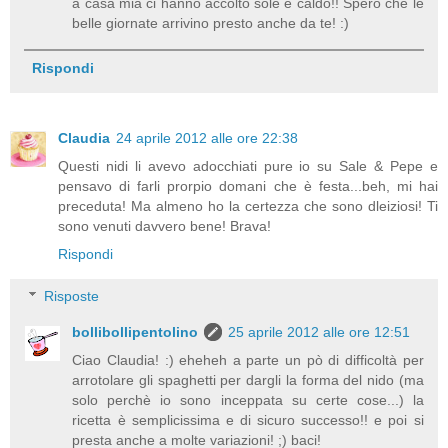
a casa mia ci hanno accolto sole e caldo!! Spero che le
belle giornate arrivino presto anche da te! :)
Rispondi
Claudia
24 aprile 2012 alle ore 22:38
Questi nidi li avevo adocchiati pure io su Sale & Pepe e
pensavo di farli prorpio domani che è festa...beh, mi hai
preceduta! Ma almeno ho la certezza che sono dleiziosi! Ti
sono venuti davvero bene! Brava!
Rispondi
Risposte
bollibollipentolino
25 aprile 2012 alle ore 12:51
Ciao Claudia! :) eheheh a parte un pò di difficoltà per
arrotolare gli spaghetti per dargli la forma del nido (ma
solo perchè io sono inceppata su certe cose...) la
ricetta è semplicissima e di sicuro successo!! e poi si
presta anche a molte variazioni! ;) baci!