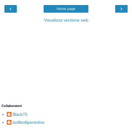
‹
›
Home page
Visualizza versione web
Collaboratori
Black75
bollibollipentolino