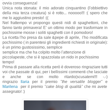
ovvia conseguenza!
Unica nota stonata: il mio adorato cinquantino (l'obbiettivo
della mia terza creatura) si è rotto... nooooo!!! :( spero che
me lo aggiustino presto! :((
Nel frattempo vi propongo questi nidi di spaghettoni, che
fanno tanto primavera! E' un ottimo modo per trasformare in
pochissime mosse i soliti spaghetti con il pomodoro!
La ricetta l'ho presa da sale &pepe di aprile, l'ho modificata
pochissimo ( in parentesi gli ingredienti richiesti in originale):
è un primo gustosissimo, semplice
semplice ma che ha colpito molto l'attenzione di
piccolapeste, che si è spazzolata un nido in pochissimo
tempo!
Prima di passare alla ricetta però è doveroso ringraziare tutti
voi che passate di qui, per i bellissimi commenti che lasciate
e anche se con molto ritardo(scusatemi!!! -.-)
ringrazio
Ilaria
per il premio
"the versatile blogger"
e
Marilena
per il premio
"cake blog di qualità"
che mi avete
assegnato! :)