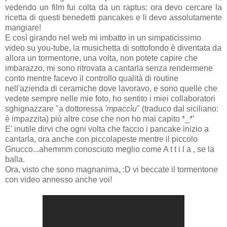
vedendo un film fui colta da un raptus: ora devo cercare la
ricetta di questi benedetti pancakes e li devo assolutamente
mangiare!
E così girando nel web mi imbatto in un simpaticissimo
video su you-tube, la musichetta di sottofondo è diventata da
allora un tormentone, una volta, non potete capire che
imbarazzo, mi sono ritrovata a cantarla senza rendermene
conto mentre facevo il controllo qualità di routine
nell'azienda di ceramiche dove lavoravo, e sono quelle che
vedete sempre nelle mie foto, ho sentito i miei collaboratori
sghignazzare "a dottoressa
'mpaccìu
" (traduco dal siciliano:
è impazzita) più altre cose che non ho mai capito *_*'
E' inutile dirvi che ogni volta che faccio i pancake inizio a
cantarla, ora anche con piccolapeste mentre il piccolo
Gnucco...ahemmm conosciuto meglio come A t t i l a , se la
balla.
Ora, visto che sono magnanima, :D vi beccate il tormentone
con video annesso anche voi!