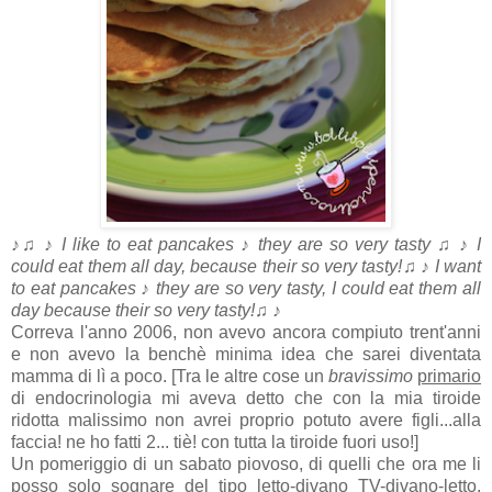
♪♫ ♪ I like to eat pancakes ♪ they are so very tasty ♫ ♪ I
could eat them all day , because their so very tasty!♫ ♪ I want
to eat pancakes ♪ they are so very tasty, I could eat them all
day because their so very tasty!♫ ♪
Correva l'anno 2006, non avevo ancora compiuto trent'anni
e non avevo la benchè minima idea che sarei diventata
mamma di lì a poco. [Tra le altre cose un
bravissimo
primario
di endocrinologia mi aveva detto che con la mia tiroide
ridotta malissimo non avrei proprio potuto avere figli...alla
faccia! ne ho fatti 2... tiè! con tutta la tiroide fuori uso!]
Un pomeriggio di un sabato piovoso, di quelli che ora me li
posso solo sognare del tipo letto-divano TV-divano-letto,